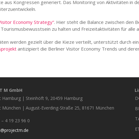
aus Kongressen generiert. Das Monitoring von Aktivitäten in den
terzuentwickeln.
Visitor Economy Strategy“
. Hier steht die Balance zwischen den 
ourismusbewusstsein zu halten und Freizeitaktivitäten für alle at
itäten werden gezielt über die Kieze verteilt, unterstützt durch e
sprojekt
antizipiert die Berliner Visitor Economy Trends und der
CT M GmbH
L
t Hamburg | Steinhöft 9, 20459 Hamburg
D
F
t München | August-Everding-Straße 25, 81671 München
B
T
– 4 19 23 96 0
E
o@projectm.de