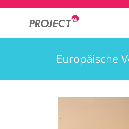
Mai
nav
Europäische V