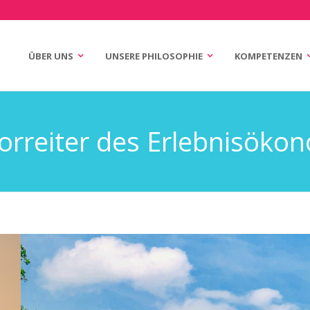
ÜBER UNS
UNSERE PHILOSOPHIE
KOMPETENZEN
n
igation
orreiter des Erlebnisöko