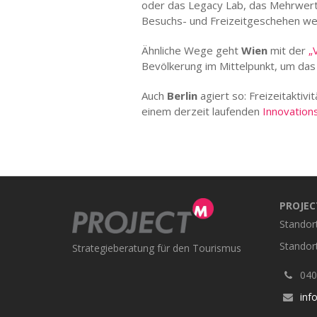
oder das Legacy Lab, das Mehrwerte 
Besuchs- und Freizeitgeschehen wei
Ähnliche Wege geht
Wien
mit der
„
Bevölkerung im Mittelpunkt, um das T
Auch
Berlin
agiert so: Freizeitaktiv
einem derzeit laufenden
Innovation
PROJE
Standor
Standor
Strategieberatung für den Tourismus
040 
inf