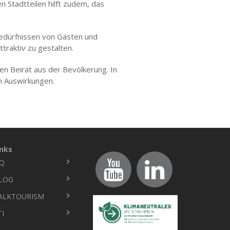
 Stadtteilen hilft zudem, das
Bedürfnissen von Gästen und
traktiv zu gestalten.
inen Beirat aus der Bevölkerung.
In
en Auswirkungen.
inks
Q
ußbereich
LOG
ALKTOURISM
TI