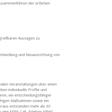
Zusammenführen der örtlichen
greifbaren Aussagen zu
ntwicklung und Neuausrichtung von
nalen Veranstaltungen über einen
en individuelle Profile und
uren, ein entscheidungsfähiger
fähigen Maßnahmen sowie ein
heraus entstanden mehr als 30
r den EFRE-Call „Erlebnis.NRW“