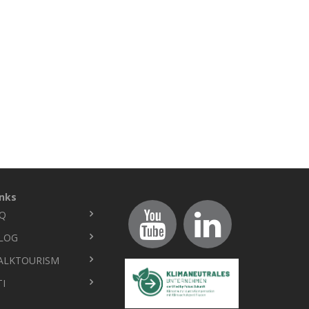
inks
Q
ußbereich
LOG
ALKTOURISM
TI