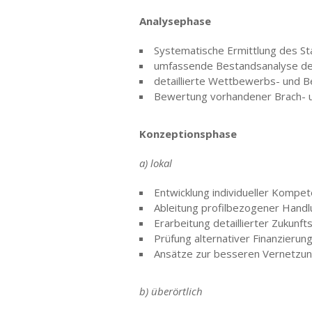
Analysephase
Systematische Ermittlung des Sta
umfassende Bestandsanalyse der
detaillierte Wettbewerbs- und B
Bewertung vorhandener Brach- u.
Konzeptionsphase
a) lokal
Entwicklung individueller Kompet
Ableitung profilbezogener Handl
Erarbeitung detaillierter Zukunf
Prüfung alternativer Finanzierun
Ansätze zur besseren Vernetzung 
b) überörtlich