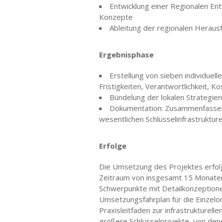
Entwicklung einer Regionalen En
Konzepte
Ableitung der regionalen Heraus
Ergebnisphase
Erstellung von sieben individue
Fristigkeiten, Verantwortlichkeit, 
Bündelung der lokalen Strategien
Dokumentation: Zusammenfassend
wesentlichen Schlüsselinfrastruktur
Erfolge
Die Umsetzung des Projektes erfolg
Zeitraum von insgesamt 15 Monaten. 
Schwerpunkte mit Detailkonzeptionen
Umsetzungsfahrplan für die Einzel
Praxisleitfaden zur infrastrukturel
größere Schlüsselprojekte, von den