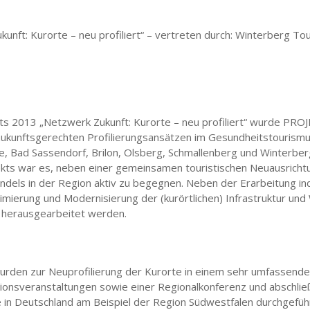
nft: Kurorte – neu profiliert“ – vertreten durch: Winterberg To
2013 „Netzwerk Zukunft: Kurorte – neu profiliert“ wurde PROJ
ukunftsgerechten Profilierungsansätzen im Gesundheitstourismus
, Bad Sassendorf, Brilon, Olsberg, Schmallenberg und Winterber
jekts war es, neben einer gemeinsamen touristischen Neuausricht
els in der Region aktiv zu begegnen. Neben der Erarbeitung indi
imierung und Modernisierung der (kurörtlichen) Infrastruktur und
 herausgearbeitet werden.
wurden zur Neuprofilierung der Kurorte in einem sehr umfassende
onsveranstaltungen sowie einer Regionalkonferenz und abschlie
 in Deutschland am Beispiel der Region Südwestfalen durchgeführ