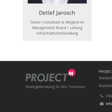
Detlef Jarosch
Senior Consultant & Mitglied im
Management Board / Leitung
Infrastrukturentwicklung
PROJE
Standor
Standor
Strategieberatung für den Tourismus
040 
inf