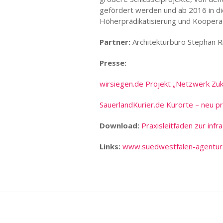
gefördert werden und ab 2016 in d
Höherprädikatisierung und Kooperat
Partner:
Architekturbüro Stephan 
Presse:
wirsiegen.de
Projekt „Netzwerk Zuku
SauerlandKurier.de Kurorte – neu pro
Download:
Praxisleitfaden zur inf
Links:
www.suedwestfalen-agentur