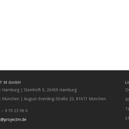
CT M GmbH
L
t Hamburg | Steinhöft 9, 20459 Hamburg
D
F
t München | August-Everding-Straße 25, 81671 München
B
T
– 4 19 23 96 0
E
o@projectm.de