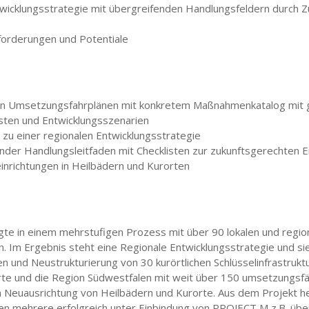
twicklungsstrategie mit übergreifenden Handlungsfeldern durch 
forderungen und Potentiale
llen Umsetzungsfahrplänen mit konkretem Maßnahmenkatalog mit 
Kosten und Entwicklungsszenarien
 zu einer regionalen Entwicklungsstrategie
er Handlungsleitfaden mit Checklisten zur zukunftsgerechten E
einrichtungen in Heilbädern und Kurorten
te in einem mehrstufigen Prozess mit über 90 lokalen und regio
Im Ergebnis steht eine Regionale Entwicklungsstrategie und sieb
 und Neustrukturierung von 30 kurörtlichen Schlüsselinfrastrukt
orte und die Region Südwestfalen mit weit über 150 umsetzungs
len Neuausrichtung von Heilbädern und Kurorte. Aus dem Projekt 
en mehrere erfolgreich unter Einbindung von PROJECT M z.B. übe