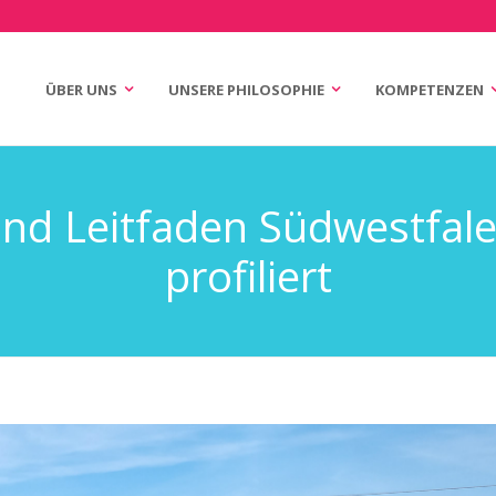
ÜBER UNS
UNSERE PHILOSOPHIE
KOMPETENZEN
n
igation
und Leitfaden Südwestfale
profiliert