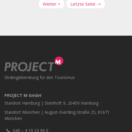
Seite
Nächste
Weiter >
Letzte
Letzte Seite ->
Seite
Seite
Strategieberatung für den Tourismus
PROJECT M GmbH
Standort Hamburg | Steinhöft 9, 20459 Hamburg
Standort München | August-Everding-Straße 25, 81671
München
040 – 4 19 23 96 0