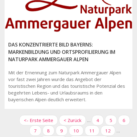
DAS KONZENTRIERTE BILD BAYERNS:
MARKENBILDUNG UND ORTSPROFILIERUNG IM
NATURPARK AMMERGAUER ALPEN
Mit der Ernennung zum Naturpark Ammergauer Alpen
vor fast zwei Jahren wurde das Angebot der
touristischen Region und das touristische Potenzial des
begehrten Lebens- und Urlaubsraums in den
bayerischen Alpen deutlich erweitert.
SEITENNUMMERIERUNG
Erste
<- Erste Seite
Vorherige
< Zurück
…
Page
4
Page
5
Page
6
Seite
Seite
Page
7
Aktuelle
8
Page
9
Page
10
Page
11
Page
12
…